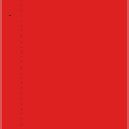
Dybowskis dråbeastrild
Sommerfuglefinke
Øvrige fugle
Bourkes parakit
Cubaamazone
Rød kardinal
Pennants parakit
Prinsesseparakit
Sortkronet korthalepapegøje
Hornparakit
Elegant græsparakit
Blåisset flagermuspapegøje
Nordlig rosella
Blåpandet amazonepapegøje
Blågul ara
Beostær
Australsk kongeparakit
Bjerglori
Rødpandet gedeparakit
Rosakakadu
Rødvinget parakit
Munkeparakit
Gråpapegøje (grå jaco)
Kinesisk dværgvagtel