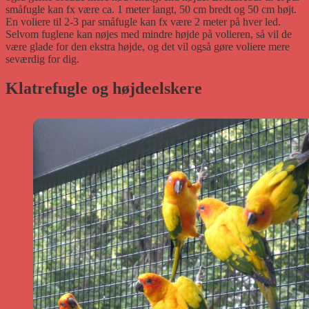
småfugle kan fx være ca. 1 meter langt, 50 cm bredt og 50 cm højt.
En voliere til 2-3 par småfugle kan fx være 2 meter på hver led.
Selvom fuglene kan nøjes med mindre højde på volieren, så vil de
være glade for den ekstra højde, og det vil også gøre voliere mere
seværdig for dig.
Klatrefugle og højdeelskere