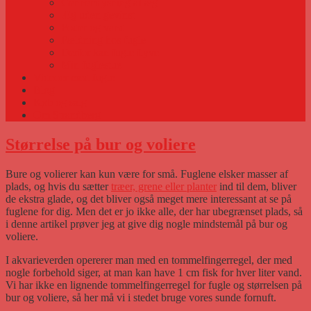
Gennemlysning af æg
Æg uden gevinst
Foder og vand
Fældning hos fugle
Derfor kan fugle flyve
Min fuglestue
Videoer med fugle
Blog
Køb og salg
Om Strandberg
Størrelse på bur og voliere
Bure og volierer kan kun være for små. Fuglene elsker masser af
plads, og hvis du sætter
træer, grene eller planter
ind til dem, bliver
de ekstra glade, og det bliver også meget mere interessant at se på
fuglene for dig. Men det er jo ikke alle, der har ubegrænset plads, så
i denne artikel prøver jeg at give dig nogle mindstemål på bur og
voliere.
I akvarieverden opererer man med en tommelfingerregel, der med
nogle forbehold siger, at man kan have 1 cm fisk for hver liter vand.
Vi har ikke en lignende tommelfingerregel for fugle og størrelsen på
bur og voliere, så her må vi i stedet bruge vores sunde fornuft.