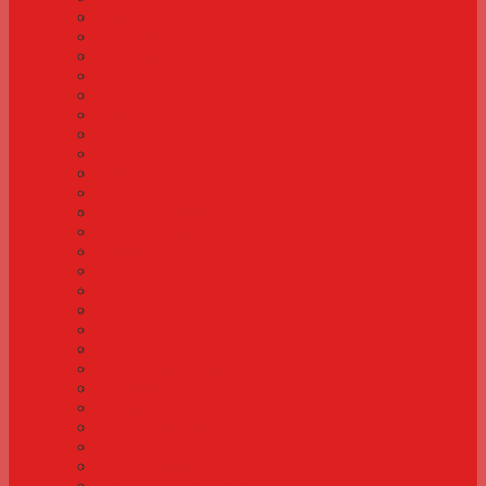
Diamantfinke
Brillefugl
Perlehalsamadine
Violbuget granatastrild
Safranfinke
Jakarinifinke
Cubafinke
Ringastrild
Brunbrystet sivfinke
Indisk og afrikansk sølvnæb
Rødhovedet papegøjeamadine
Rødmasket astrild
Kanariefugl
Båndfinke
Rødhovedet amadine
Ceresastrild
Hættesisken
Granatastrild
Blågrøn papegøjeamadine
Helena astrild
Zebrafinker
Mørkerød amarant
Gouldsamadiner
Senegal amarant
Tigerfinke (tigerastrild)