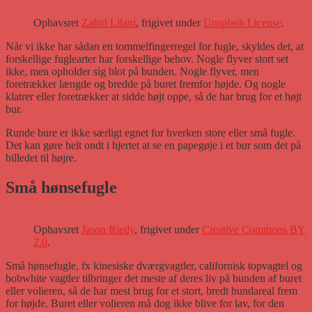
Ophavsret
Zahid Lilani
, frigivet under
Unsplash License
.
Når vi ikke har sådan en tommelfingerregel for fugle, skyldes det, at
forskellige fuglearter har forskellige behov. Nogle flyver stort set
ikke, men opholder sig blot på bunden. Nogle flyver, men
foretrækker længde og bredde på buret fremfor højde. Og nogle
klatrer eller foretrækker at sidde højt oppe, så de har brug for et højt
bur.
Runde bure er ikke særligt egnet for hverken store eller små fugle.
Det kan gøre helt ondt i hjertet at se en papegøje i et bur som det på
billedet til højre.
Små hønsefugle
Ophavsret
Jason Riedy
, frigivet under
Creative Commons BY
2.0
.
Små hønsefugle, fx kinesiske dværgvagtler, californisk topvagtel og
bobwhite vagtler tilbringer det meste af deres liv på bunden af buret
eller volieren, så de har mest brug for et stort, bredt bundareal frem
for højde. Buret eller volieren må dog ikke blive for lav, for den