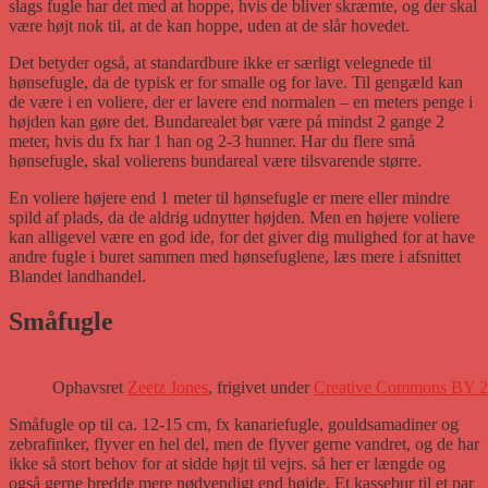
slags fugle har det med at hoppe, hvis de bliver skræmte, og der skal
være højt nok til, at de kan hoppe, uden at de slår hovedet.
Det betyder også, at standardbure ikke er særligt velegnede til
hønsefugle, da de typisk er for smalle og for lave. Til gengæld kan
de være i en voliere, der er lavere end normalen – en meters penge i
højden kan gøre det. Bundarealet bør være på mindst 2 gange 2
meter, hvis du fx har 1 han og 2-3 hunner. Har du flere små
hønsefugle, skal volierens bundareal være tilsvarende større.
En voliere højere end 1 meter til hønsefugle er mere eller mindre
spild af plads, da de aldrig udnytter højden. Men en højere voliere
kan alligevel være en god ide, for det giver dig mulighed for at have
andre fugle i buret sammen med hønsefuglene, læs mere i afsnittet
Blandet landhandel.
Småfugle
Ophavsret
Zeetz Jones
, frigivet under
Creative Commons BY 2
Småfugle op til ca. 12-15 cm, fx kanariefugle, gouldsamadiner og
zebrafinker, flyver en hel del, men de flyver gerne vandret, og de har
ikke så stort behov for at sidde højt til vejrs. så her er længde og
også gerne bredde mere nødvendigt end højde. Et kassebur til et par