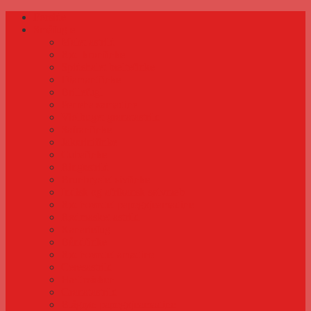
Forside
Småfugle
Malet astrild
Rød kronfinke
Spidshalet bæltefinke
Diamantfinke
Brillefugl
Perlehalsamadine
Violbuget granatastrild
Safranfinke
Jakarinifinke
Cubafinke
Ringastrild
Brunbrystet sivfinke
Indisk og afrikansk sølvnæb
Rødhovedet papegøjeamadine
Rødmasket astrild
Kanariefugl
Båndfinke
Rødhovedet amadine
Ceresastrild
Hættesisken
Granatastrild
Blågrøn papegøjeamadine