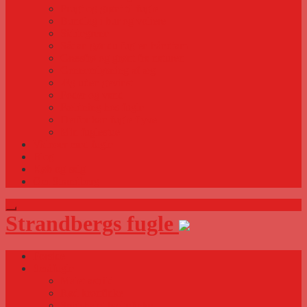
Frugt og grønt til fugle
Bundlag i bur og voliere
Siddegrene
Sådan gør du fuglen håndtam
Græsfrø og grønt fra naturen
Gennemlysning af æg
Æg uden gevinst
Foder og vand
Fældning hos fugle
Derfor kan fugle flyve
Min fuglestue
Videoer med fugle
Blog
Køb og salg
Om Strandberg
Strandbergs fugle
Forside
Småfugle
Malet astrild
Rød kronfinke
Spidshalet bæltefinke