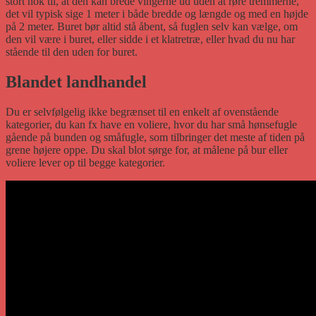
stort nok til, at den kan brede vingerne ud uden at røre tremmerne,
det vil typisk sige 1 meter i både bredde og længde og med en højde
på 2 meter. Buret bør altid stå åbent, så fuglen selv kan vælge, om
den vil være i buret, eller sidde i et klatretræ, eller hvad du nu har
stående til den uden for buret.
Blandet landhandel
Du er selvfølgelig ikke begrænset til en enkelt af ovenstående
kategorier, du kan fx have en voliere, hvor du har små hønsefugle
gående på bunden og småfugle, som tilbringer det meste af tiden på
grene højere oppe. Du skal blot sørge for, at målene på bur eller
voliere lever op til begge kategorier.