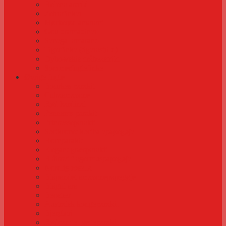
Helena astrild
Zebrafinker
Mørkerød amarant
Gouldsamadiner
Senegal amarant
Tigerfinke (tigerastrild)
Dybowskis dråbeastrild
Sommerfuglefinke
Øvrige fugle
Bourkes parakit
Cubaamazone
Rød kardinal
Pennants parakit
Prinsesseparakit
Sortkronet korthalepapegøje
Hornparakit
Elegant græsparakit
Blåisset flagermuspapegøje
Nordlig rosella
Blåpandet amazonepapegøje
Blågul ara
Beostær
Australsk kongeparakit
Bjerglori
Rødpandet gedeparakit