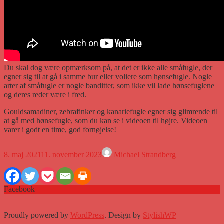
Du skal dog være opmærksom på, at det er ikke alle småfugle, der
egner sig til at gå i samme bur eller voliere som hønsefugle. Nogle
arter af småfugle er nogle banditter, som ikke vil lade hønsefuglene
og deres reder være i fred.
Gouldsamadiner, zebrafinker og kanariefugle egner sig glimrende til
at gå med hønsefugle, som du kan se i videoen til højre. Videoen
varer i godt en time, god fornøjelse!
8. maj 2021
11. november 2023
Michael Strandberg
Facebook
Proudly powered by
WordPress
. Design by
StylishWP