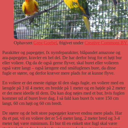
Ophavsret
Greg Goebel
, frigivet under
Creative Commons BY 
Parakitter og papegøjer, fx nymfeparakiter, blåpandet amazone og
ara-papegøjer, kravler en hel del. De har derfor brug for et højt bur
eller voliere. Og da de også gerne flyver, skal buret eller volieren
også være langt – også længere end småfuglenes bure, da disse
fugle er større, og derfor kræver mere plads for at kunne flyve.
En voliere er det eneste rigtige til den slags fugle, en voliere med en
længde på 3 til 4 meter, en bredde på 1 meter og en højde på 2 meter
er det mest ideelle til dem. Du kan dog nøjes med et bur, hvis fuglen
kommer ud af buret hver dag. I så fald kan buret fx være 150 cm
langt, 60 cm højt og 60 cm bredt.
De større og de helt store papegøjer kræver endnu mere plads. Har
du et par, vil en voliere der er 5-6 meter lang, 2 meter bred og 3-4
meter høj være minimum. Et bur til en enkelt stor fugl skal være