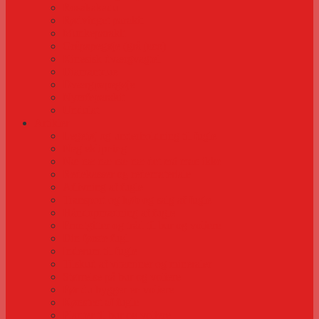
Rosakakadu
Rødvinget parakit
Munkeparakit
Gråpapegøje (grå jaco)
Kinesisk dværgvagtel
Diamantdue
Dværgpapegøje
Nymfeparakit
Undulat
Artikler
Legetøj og underholdning til fugle
Negleklipning
Næ næ næ næ næ det må man ikke
Redekasser og redemateriale
Aflivning af fugle
Transport og køb og salg af fugle
Håndopmadning af fugle
Frontgitter og tråd til bur og voliere
Din første fugl
Inderum til fugle
Tilskud af vitaminer og mineraler
Størrelse på bur og voliere
Før du bygger en voliere
Kønstest af fugle
Planter til bur og voliere