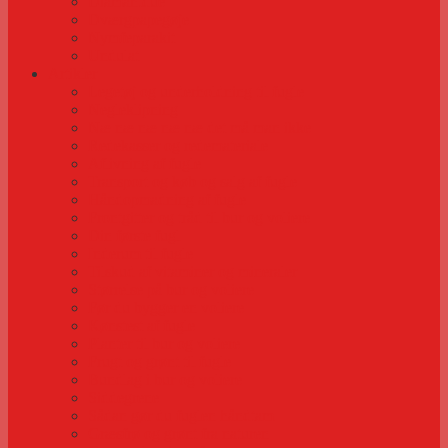
Diamantdue
Dværgpapegøje
Nymfeparakit
Undulat
Artikler
Legetøj og underholdning til fugle
Negleklipning
Næ næ næ næ næ det må man ikke
Redekasser og redemateriale
Aflivning af fugle
Transport og køb og salg af fugle
Håndopmadning af fugle
Frontgitter og tråd til bur og voliere
Din første fugl
Inderum til fugle
Tilskud af vitaminer og mineraler
Størrelse på bur og voliere
Før du bygger en voliere
Kønstest af fugle
Planter til bur og voliere
Frugt og grønt til fugle
Bundlag i bur og voliere
Siddegrene
Sådan gør du fuglen håndtam
Græsfrø og grønt fra naturen