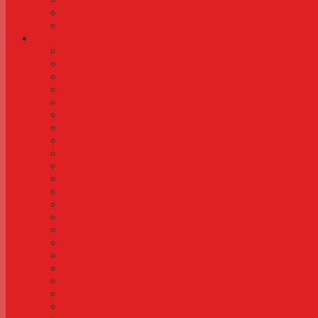
Dybowskis dråbeastrild
Sommerfuglefinke
Øvrige fugle
Bourkes parakit
Cubaamazone
Rød kardinal
Pennants parakit
Prinsesseparakit
Sortkronet korthalepapegøje
Hornparakit
Elegant græsparakit
Blåisset flagermuspapegøje
Nordlig rosella
Blåpandet amazonepapegøje
Blågul ara
Beostær
Australsk kongeparakit
Bjerglori
Rødpandet gedeparakit
Rosakakadu
Rødvinget parakit
Munkeparakit
Gråpapegøje (grå jaco)
Kinesisk dværgvagtel