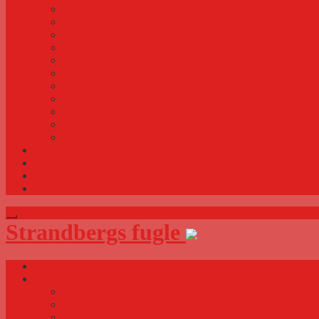
Frugt og grønt til fugle
Bundlag i bur og voliere
Siddegrene
Sådan gør du fuglen håndtam
Græsfrø og grønt fra naturen
Gennemlysning af æg
Æg uden gevinst
Foder og vand
Fældning hos fugle
Derfor kan fugle flyve
Min fuglestue
Videoer med fugle
Blog
Køb og salg
Om Strandberg
Strandbergs fugle
Forside
Småfugle
Malet astrild
Rød kronfinke
Spidshalet bæltefinke