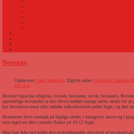
Gennemlysning af æg
Æg uden gevinst
Foder og vand
Fældning hos fugle
Derfor kan fugle flyve
Min fuglestue
Videoer med fugle
Blog
Køb og salg
Om Strandberg
Beostær
Ophavsret:
Gaell Mainguy
, frigivet under
Creative Commons 
ND 4.0
.
Beostær (gracula religiosa, svensk: beostarar, norsk: beostare). Beost
oprindelige levesteder er den blevet indført mange andre steder for at
har beostæren mere eller mindre udkonkurreret andre fugle, og den h
Beostæren lever normalt på fugtige sletter, i mangrove skove og i jun
som regel ses den i mindre flokke på 10-12 fugle.
Man kan ikke just kalde den en kostforagter, den lever af en meget alsidi