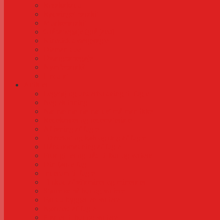
Rosakakadu
Rødvinget parakit
Munkeparakit
Gråpapegøje (grå jaco)
Kinesisk dværgvagtel
Diamantdue
Dværgpapegøje
Nymfeparakit
Undulat
Artikler
Legetøj og underholdning til fugle
Negleklipning
Næ næ næ næ næ det må man ikke
Redekasser og redemateriale
Aflivning af fugle
Transport og køb og salg af fugle
Håndopmadning af fugle
Frontgitter og tråd til bur og voliere
Din første fugl
Inderum til fugle
Tilskud af vitaminer og mineraler
Størrelse på bur og voliere
Før du bygger en voliere
Kønstest af fugle
Planter til bur og voliere