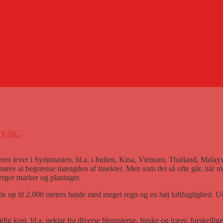
BY-NC-
æren lever i Sydøstasien, bl.a. i Indien, Kina, Vietnam, Thailand, Malay
 prøve at begrænse mængden af insekter. Men som det så ofte går, når me
ærger marker og plantager.
gle op til 2.000 meters højde med meget regn og en høj luftfugtighed. 
g kost, bl.a. nektar fra diverse blomsterne, buske og træer, forskellige bæ