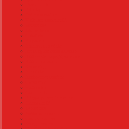
Diamantfinke
Brillefugl
Perlehalsamadine
Violbuget granatastrild
Safranfinke
Jakarinifinke
Cubafinke
Ringastrild
Brunbrystet sivfinke
Indisk og afrikansk sølvnæb
Rødhovedet papegøjeamadine
Rødmasket astrild
Kanariefugl
Båndfinke
Rødhovedet amadine
Ceresastrild
Hættesisken
Granatastrild
Blågrøn papegøjeamadine
Helena astrild
Zebrafinker
Mørkerød amarant
Gouldsamadiner
Senegal amarant
Tigerfinke (tigerastrild)