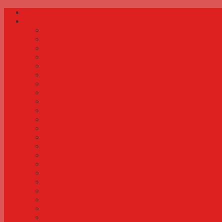
Forside
Småfugle
Malet astrild
Rød kronfinke
Spidshalet bæltefinke
Diamantfinke
Brillefugl
Perlehalsamadine
Violbuget granatastrild
Safranfinke
Jakarinifinke
Cubafinke
Ringastrild
Brunbrystet sivfinke
Indisk og afrikansk sølvnæb
Rødhovedet papegøjeamadine
Rødmasket astrild
Kanariefugl
Båndfinke
Rødhovedet amadine
Ceresastrild
Hættesisken
Granatastrild
Blågrøn papegøjeamadine