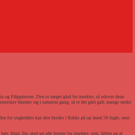
sia og Filippinerne. Den er meget glad for insekter, så udover dens
nnesker blander sig i naturens gang, så er det gået galt, mange steder
Uden for yngletiden kan den færdes i flokke på op imod 50 fugle, men
r, frugt, frø, stort set alle former for insekter, orm, firben og al