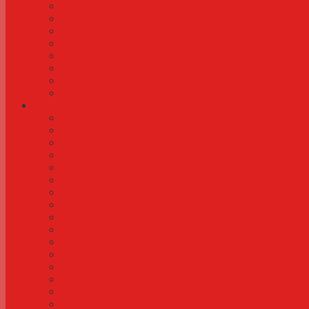
Helena astrild
Zebrafinker
Mørkerød amarant
Gouldsamadiner
Senegal amarant
Tigerfinke (tigerastrild)
Dybowskis dråbeastrild
Sommerfuglefinke
Øvrige fugle
Bourkes parakit
Cubaamazone
Rød kardinal
Pennants parakit
Prinsesseparakit
Sortkronet korthalepapegøje
Hornparakit
Elegant græsparakit
Blåisset flagermuspapegøje
Nordlig rosella
Blåpandet amazonepapegøje
Blågul ara
Beostær
Australsk kongeparakit
Bjerglori
Rødpandet gedeparakit