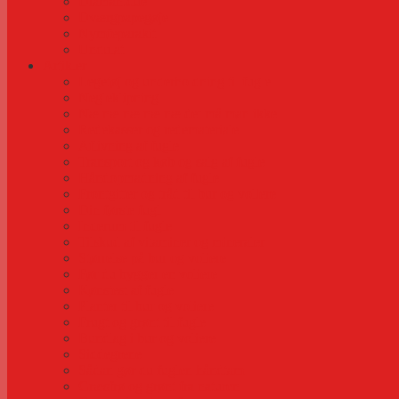
Diamantdue
Dværgpapegøje
Nymfeparakit
Undulat
Artikler
Legetøj og underholdning til fugle
Negleklipning
Næ næ næ næ næ det må man ikke
Redekasser og redemateriale
Aflivning af fugle
Transport og køb og salg af fugle
Håndopmadning af fugle
Frontgitter og tråd til bur og voliere
Din første fugl
Inderum til fugle
Tilskud af vitaminer og mineraler
Størrelse på bur og voliere
Før du bygger en voliere
Kønstest af fugle
Planter til bur og voliere
Frugt og grønt til fugle
Bundlag i bur og voliere
Siddegrene
Sådan gør du fuglen håndtam
Græsfrø og grønt fra naturen