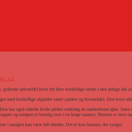
NC 4.0
.
 gråhode sølvnebb) lever frit flere forskellige steder i den østlige del a
r med forskellige afgrøder samt i parker og byområder. Den lever altid
en. Den har også enkelte hvide pletter omkring de mørkebrune øjne. Isse
kroppen og rumpen er brunlig over i en beige nuance. Benene er mest m
ne i ansigtet kan være lidt mindre. Det er kun hannen, der synger.