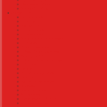
Dybowskis dråbeastrild
Sommerfuglefinke
Øvrige fugle
Bourkes parakit
Cubaamazone
Rød kardinal
Pennants parakit
Prinsesseparakit
Sortkronet korthalepapegøje
Hornparakit
Elegant græsparakit
Blåisset flagermuspapegøje
Nordlig rosella
Blåpandet amazonepapegøje
Blågul ara
Beostær
Australsk kongeparakit
Bjerglori
Rødpandet gedeparakit
Rosakakadu
Rødvinget parakit
Munkeparakit
Gråpapegøje (grå jaco)
Kinesisk dværgvagtel