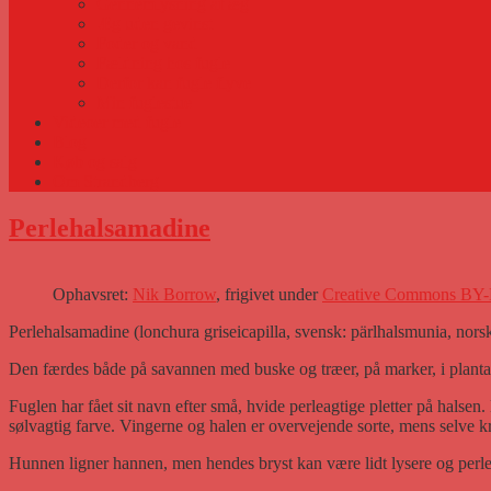
Gennemlysning af æg
Æg uden gevinst
Foder og vand
Fældning hos fugle
Derfor kan fugle flyve
Min fuglestue
Videoer med fugle
Blog
Køb og salg
Om Strandberg
Perlehalsamadine
Ophavsret:
Nik Borrow
, frigivet under
Creative Commons BY-
Perlehalsamadine (lonchura griseicapilla, svensk: pärlhalsmunia, norsk:
Den færdes både på savannen med buske og træer, på marker, i plantage
Fuglen har fået sit navn efter små, hvide perleagtige pletter på hals
sølvagtig farve. Vingerne og halen er overvejende sorte, mens selve 
Hunnen ligner hannen, men hendes bryst kan være lidt lysere og perler