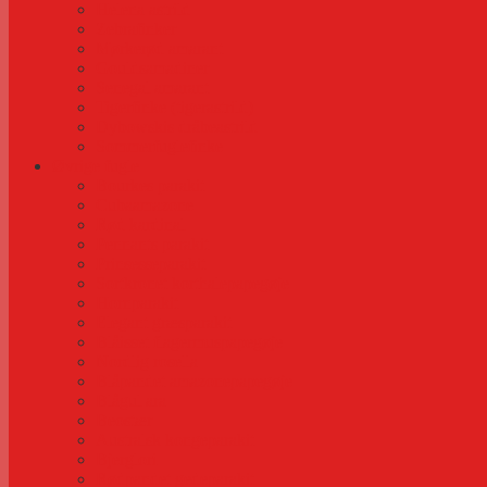
Helena astrild
Zebrafinker
Mørkerød amarant
Gouldsamadiner
Senegal amarant
Tigerfinke (tigerastrild)
Dybowskis dråbeastrild
Sommerfuglefinke
Øvrige fugle
Bourkes parakit
Cubaamazone
Rød kardinal
Pennants parakit
Prinsesseparakit
Sortkronet korthalepapegøje
Hornparakit
Elegant græsparakit
Blåisset flagermuspapegøje
Nordlig rosella
Blåpandet amazonepapegøje
Blågul ara
Beostær
Australsk kongeparakit
Bjerglori
Rødpandet gedeparakit