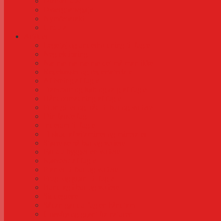
Diamantdue
Dværgpapegøje
Nymfeparakit
Undulat
Artikler
Legetøj og underholdning til fugle
Negleklipning
Næ næ næ næ næ det må man ikke
Redekasser og redemateriale
Aflivning af fugle
Transport og køb og salg af fugle
Håndopmadning af fugle
Frontgitter og tråd til bur og voliere
Din første fugl
Inderum til fugle
Tilskud af vitaminer og mineraler
Størrelse på bur og voliere
Før du bygger en voliere
Kønstest af fugle
Planter til bur og voliere
Frugt og grønt til fugle
Bundlag i bur og voliere
Siddegrene
Sådan gør du fuglen håndtam
Græsfrø og grønt fra naturen