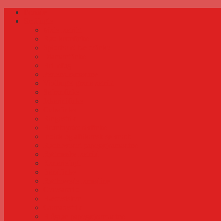
Forside
Småfugle
Malet astrild
Rød kronfinke
Spidshalet bæltefinke
Diamantfinke
Brillefugl
Perlehalsamadine
Violbuget granatastrild
Safranfinke
Jakarinifinke
Cubafinke
Ringastrild
Brunbrystet sivfinke
Indisk og afrikansk sølvnæb
Rødhovedet papegøjeamadine
Rødmasket astrild
Kanariefugl
Båndfinke
Rødhovedet amadine
Ceresastrild
Hættesisken
Granatastrild
Blågrøn papegøjeamadine