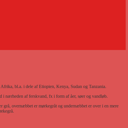
f Afrika, bl.a. i dele af Etiopien, Kenya, Sudan og Tanzania.
 i nærheden af ferskvand, fx i form af åer, søer og vandløb.
n er grå, overnæbbet er mørkegråt og undernæbbet er over i en mere
ørkegrå.