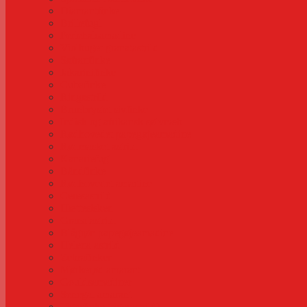
Diamantfinke
Brillefugl
Perlehalsamadine
Violbuget granatastrild
Safranfinke
Jakarinifinke
Cubafinke
Ringastrild
Brunbrystet sivfinke
Indisk og afrikansk sølvnæb
Rødhovedet papegøjeamadine
Rødmasket astrild
Kanariefugl
Båndfinke
Rødhovedet amadine
Ceresastrild
Hættesisken
Granatastrild
Blågrøn papegøjeamadine
Helena astrild
Zebrafinker
Mørkerød amarant
Gouldsamadiner
Senegal amarant
Tigerfinke (tigerastrild)