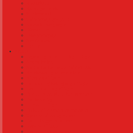
Rosakakadu
Rødvinget parakit
Munkeparakit
Gråpapegøje (grå jaco)
Kinesisk dværgvagtel
Diamantdue
Dværgpapegøje
Nymfeparakit
Undulat
Artikler
Legetøj og underholdning til fugle
Negleklipning
Næ næ næ næ næ det må man ikke
Redekasser og redemateriale
Aflivning af fugle
Transport og køb og salg af fugle
Håndopmadning af fugle
Frontgitter og tråd til bur og voliere
Din første fugl
Inderum til fugle
Tilskud af vitaminer og mineraler
Størrelse på bur og voliere
Før du bygger en voliere
Kønstest af fugle
Planter til bur og voliere