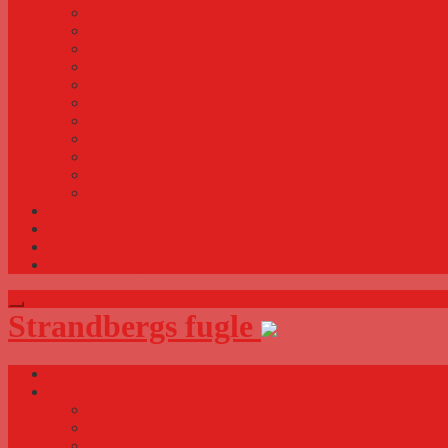
Frugt og grønt til fugle
Bundlag i bur og voliere
Siddegrene
Sådan gør du fuglen håndtam
Græsfrø og grønt fra naturen
Gennemlysning af æg
Æg uden gevinst
Foder og vand
Fældning hos fugle
Derfor kan fugle flyve
Min fuglestue
Videoer med fugle
Blog
Køb og salg
Om Strandberg
Strandbergs fugle
Forside
Småfugle
Malet astrild
Rød kronfinke
Spidshalet bæltefinke