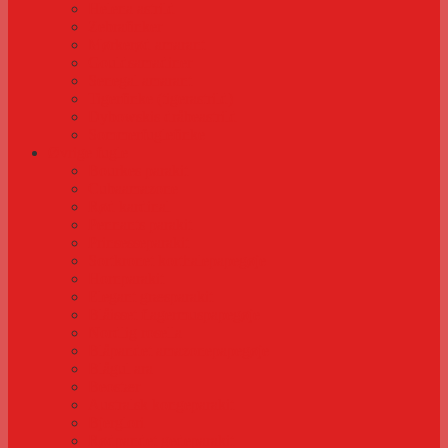
Helena astrild
Zebrafinker
Mørkerød amarant
Gouldsamadiner
Senegal amarant
Tigerfinke (tigerastrild)
Dybowskis dråbeastrild
Sommerfuglefinke
Øvrige fugle
Bourkes parakit
Cubaamazone
Rød kardinal
Pennants parakit
Prinsesseparakit
Sortkronet korthalepapegøje
Hornparakit
Elegant græsparakit
Blåisset flagermuspapegøje
Nordlig rosella
Blåpandet amazonepapegøje
Blågul ara
Beostær
Australsk kongeparakit
Bjerglori
Rødpandet gedeparakit