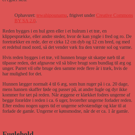
Ophavsret:
tewahipounamu
, frigivet under
Creative Commons
BY SA 2.0
.
Reden bygges i en hul gren eller i et hulrum i et træ, en
klippesprække, eller andre steder, hvor de kan yngle i fred og ro. De
foretrækker en rede, der er cirka 12 cm dyb og 12 cm bred, og med
et redehul mod nord, så det vender væk fra den værste sol og varme.
Hvis reden bygges i et træ, vil hunnen bruge sit skarpe næb til at
tilpasse reden, det afgnavne vil så blive brugt som bundlag til æg og
unger. Parret vil ofte bruge den samme rede flere år i træk, hvis de
har mulighed for det.
Hunnen lægger normalt 4 til 6 æg, som hun ruger på i ca. 20 dage,
mens hannen skaffer føde og passer på, at andre fugle og dyr ikke
kommer for tæt på reden. Når æggene er klækket fodres ungerne af
begge forældre i reden i ca. 6 uger, hvorefter ungerne forlader reden.
Efter endnu nogen ugers tid er ungerne selvstændige og klar til at
forlade de gamle. Ungerne er kønsmodne, når de er ca. 1 år gamle.
Fuglehold