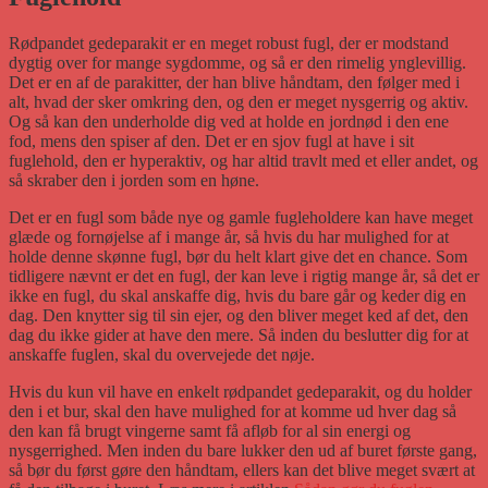
Rødpandet gedeparakit er en meget robust fugl, der er modstand
dygtig over for mange sygdomme, og så er den rimelig ynglevillig.
Det er en af de parakitter, der han blive håndtam, den følger med i
alt, hvad der sker omkring den, og den er meget nysgerrig og aktiv.
Og så kan den underholde dig ved at holde en jordnød i den ene
fod, mens den spiser af den. Det er en sjov fugl at have i sit
fuglehold, den er hyperaktiv, og har altid travlt med et eller andet, og
så skraber den i jorden som en høne.
Det er en fugl som både nye og gamle fugleholdere kan have meget
glæde og fornøjelse af i mange år, så hvis du har mulighed for at
holde denne skønne fugl, bør du helt klart give det en chance. Som
tidligere nævnt er det en fugl, der kan leve i rigtig mange år, så det er
ikke en fugl, du skal anskaffe dig, hvis du bare går og keder dig en
dag. Den knytter sig til sin ejer, og den bliver meget ked af det, den
dag du ikke gider at have den mere. Så inden du beslutter dig for at
anskaffe fuglen, skal du overvejede det nøje.
Hvis du kun vil have en enkelt rødpandet gedeparakit, og du holder
den i et bur, skal den have mulighed for at komme ud hver dag så
den kan få brugt vingerne samt få afløb for al sin energi og
nysgerrighed. Men inden du bare lukker den ud af buret første gang,
så bør du først gøre den håndtam, ellers kan det blive meget svært at