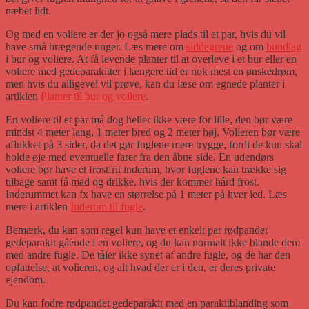
næbet lidt.
Og med en voliere er der jo også mere plads til et par, hvis du vil
have små brægende unger. Læs mere om
siddegrene
og om
bundlag
i bur og voliere. At få levende planter til at overleve i et bur eller en
voliere med gedeparakitter i længere tid er nok mest en ønskedrøm,
men hvis du alligevel vil prøve, kan du læse om egnede planter i
artiklen
Planter til bur og voliere
.
En voliere til et par må dog heller ikke være for lille, den bør være
mindst 4 meter lang, 1 meter bred og 2 meter høj. Volieren bør være
aflukket på 3 sider, da det gør fuglene mere trygge, fordi de kun skal
holde øje med eventuelle farer fra den åbne side. En udendørs
voliere bør have et frostfrit inderum, hvor fuglene kan trække sig
tilbage samt få mad og drikke, hvis der kommer hård frost.
Inderummet kan fx have en størrelse på 1 meter på hver led. Læs
mere i artiklen
Inderum til fugle
.
Bemærk, du kan som regel kun have et enkelt par rødpandet
gedeparakit gående i en voliere, og du kan normalt ikke blande dem
med andre fugle. De tåler ikke synet af andre fugle, og de har den
opfattelse, at volieren, og alt hvad der er i den, er deres private
ejendom.
Du kan fodre rødpandet gedeparakit med en parakitblanding som