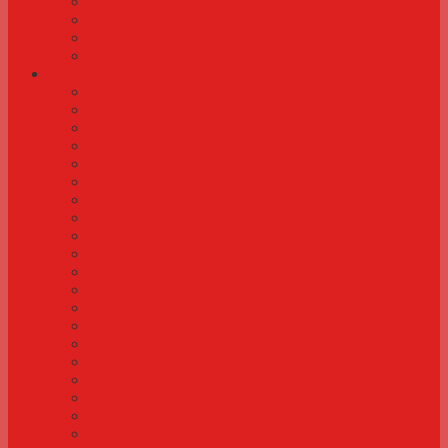
Diamantdue
Dværgpapegøje
Nymfeparakit
Undulat
Artikler
Legetøj og underholdning til fugle
Negleklipning
Næ næ næ næ næ det må man ikke
Redekasser og redemateriale
Aflivning af fugle
Transport og køb og salg af fugle
Håndopmadning af fugle
Frontgitter og tråd til bur og voliere
Din første fugl
Inderum til fugle
Tilskud af vitaminer og mineraler
Størrelse på bur og voliere
Før du bygger en voliere
Kønstest af fugle
Planter til bur og voliere
Frugt og grønt til fugle
Bundlag i bur og voliere
Siddegrene
Sådan gør du fuglen håndtam
Græsfrø og grønt fra naturen