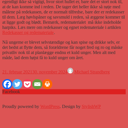
egentligt ikke så vigtigt, hvor stort hullet er, bare det er stort nok til,
at de kan komme ind i reden. De tager det heller ikke så nøje med
målene på redekassen, de er normalt tilfredse, bare der er redekasser
til dem. Læg høvlspåner og savsmuld i reden, så æggene kommer til
at ligge godt og blødt. Bemærk, redematerialet må ikke indeholde
harpiks. Læs mere om redekasser og egnet redemateriale i artiklen
Redekasser og redemateriale
.
Nå ungerne er blevet selvstændige og kan spise og drikke selv, er
det bedst at flytte dem, så forældrene får noget fred og ro og måske
privatliv nok til at planlægge endnu et kuld unger. Men alt med
måde, lad dem højst få to kuld unger om året.
21. februar 2021
30. november 2024
Michael Strandberg
Facebook
Proudly powered by
WordPress
. Design by
StylishWP