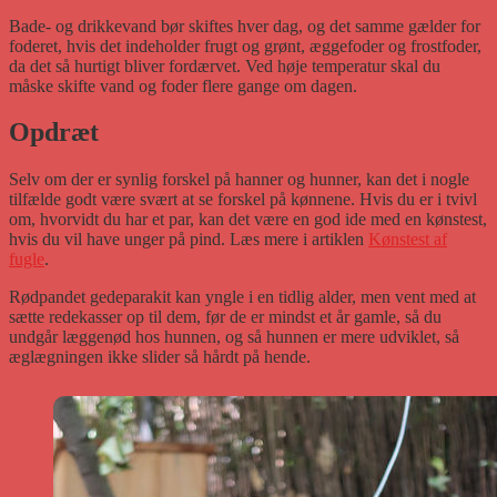
Bade- og drikkevand bør skiftes hver dag, og det samme gælder for
foderet, hvis det indeholder frugt og grønt, æggefoder og frostfoder,
da det så hurtigt bliver fordærvet. Ved høje temperatur skal du
måske skifte vand og foder flere gange om dagen.
Opdræt
Selv om der er synlig forskel på hanner og hunner, kan det i nogle
tilfælde godt være svært at se forskel på kønnene. Hvis du er i tvivl
om, hvorvidt du har et par, kan det være en god ide med en kønstest,
hvis du vil have unger på pind. Læs mere i artiklen
Kønstest af
fugle
.
Rødpandet gedeparakit kan yngle i en tidlig alder, men vent med at
sætte redekasser op til dem, før de er mindst et år gamle, så du
undgår læggenød hos hunnen, og så hunnen er mere udviklet, så
æglægningen ikke slider så hårdt på hende.