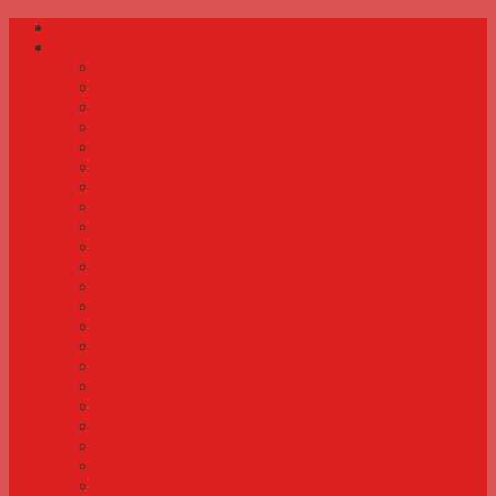
Forside
Småfugle
Malet astrild
Rød kronfinke
Spidshalet bæltefinke
Diamantfinke
Brillefugl
Perlehalsamadine
Violbuget granatastrild
Safranfinke
Jakarinifinke
Cubafinke
Ringastrild
Brunbrystet sivfinke
Indisk og afrikansk sølvnæb
Rødhovedet papegøjeamadine
Rødmasket astrild
Kanariefugl
Båndfinke
Rødhovedet amadine
Ceresastrild
Hættesisken
Granatastrild
Blågrøn papegøjeamadine