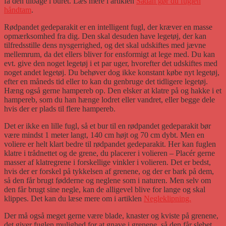
få den tilbage i buret. Læs mere i artiklen
Sådan gør du fuglen
håndtam
.
Rødpandet gedeparakit er en intelligent fugl, der kræver en masse
opmærksomhed fra dig. Den skal desuden have legetøj, der kan
tilfredsstille dens nysgerrighed, og det skal udskiftes med jævne
mellemrum, da det ellers bliver for ensformigt at lege med. Du kan
evt. give den noget legetøj i et par uger, hvorefter det udskiftes med
noget andet legetøj. Du behøver dog ikke konstant købe nyt legetøj,
efter en måneds tid eller to kan du genbruge det tidligere legetøj.
Hæng også gerne hampereb op. Den elsker at klatre på og hakke i et
hampereb, som du han hænge lodret eller vandret, eller begge dele
hvis der er plads til flere hampereb.
Det er ikke en lille fugl, så et bur til en rødpandet gedeparakit bør
være mindst 1 meter langt, 140 cm højt og 70 cm dybt. Men en
voliere er helt klart bedre til rødpandet gedeparakit. Her kan fuglen
klatre i trådnettet og de grene, du placerer i volieren – Placér gerne
masser af klatregrene i forskellige vinkler i volieren. Det er bedst,
hvis der er forskel på tykkelsen af grenene, og der er bark på dem,
så den får brugt fødderne og neglene som i naturen. Men selv om
den får brugt sine negle, kan de alligevel blive for lange og skal
klippes. Det kan du læse mere om i artiklen
Negleklipning.
Der må også meget gerne være blade, knaster og kviste på grenene,
det giver fuglen mulighed for at gnave i grenene, så den får slebet