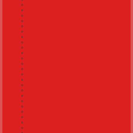
Diamantfinke
Brillefugl
Perlehalsamadine
Violbuget granatastrild
Safranfinke
Jakarinifinke
Cubafinke
Ringastrild
Brunbrystet sivfinke
Indisk og afrikansk sølvnæb
Rødhovedet papegøjeamadine
Rødmasket astrild
Kanariefugl
Båndfinke
Rødhovedet amadine
Ceresastrild
Hættesisken
Granatastrild
Blågrøn papegøjeamadine
Helena astrild
Zebrafinker
Mørkerød amarant
Gouldsamadiner
Senegal amarant
Tigerfinke (tigerastrild)