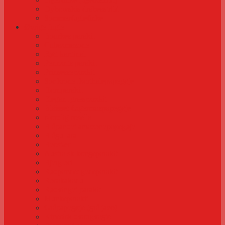
Dybowskis dråbeastrild
Sommerfuglefinke
Øvrige fugle
Bourkes parakit
Cubaamazone
Rød kardinal
Pennants parakit
Prinsesseparakit
Sortkronet korthalepapegøje
Hornparakit
Elegant græsparakit
Blåisset flagermuspapegøje
Nordlig rosella
Blåpandet amazonepapegøje
Blågul ara
Beostær
Australsk kongeparakit
Bjerglori
Rødpandet gedeparakit
Rosakakadu
Rødvinget parakit
Munkeparakit
Gråpapegøje (grå jaco)
Kinesisk dværgvagtel