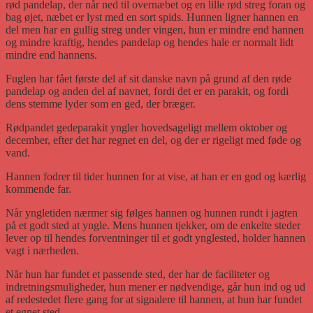
rød pandelap, der når ned til overnæbet og en lille rød streg foran og
bag øjet, næbet er lyst med en sort spids. Hunnen ligner hannen en
del men har en gullig streg under vingen, hun er mindre end hannen
og mindre kraftig, hendes pandelap og hendes hale er normalt lidt
mindre end hannens.
Fuglen har fået første del af sit danske navn på grund af den røde
pandelap og anden del af navnet, fordi det er en parakit, og fordi
dens stemme lyder som en ged, der bræger.
Rødpandet gedeparakit yngler hovedsageligt mellem oktober og
december, efter det har regnet en del, og der er rigeligt med føde og
vand.
Hannen fodrer til tider hunnen for at vise, at han er en god og kærlig
kommende far.
Når yngletiden nærmer sig følges hannen og hunnen rundt i jagten
på et godt sted at yngle. Mens hunnen tjekker, om de enkelte steder
lever op til hendes forventninger til et godt ynglested, holder hannen
vagt i nærheden.
Når hun har fundet et passende sted, der har de faciliteter og
indretningsmuligheder, hun mener er nødvendige, går hun ind og ud
af redestedet flere gang for at signalere til hannen, at hun har fundet
et egnet sted.