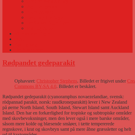
Gennemlysning af æg
Æg uden gevinst
Foder og vand
Fældning hos fugle
Derfor kan fugle flyve
Min fuglestue
Videoer med fugle
Blog
Køb og salg
Om Strandberg
Rødpandet gedeparakit
Ophavsret:
Christopher Stephens
. Billedet er frigivet under
Cre
Commons BY-SA 4.0
. Billedet er beskåret.
Rødpandet gedeparakit (cyanoramphus novaezelandiae, svensk:
rödpannad parakit, norsk: raudkroneparakitt) lever i New Zealand
på øerne North Island, South Island, Stewart Island samt Auckland
Island. Den har en forkærlighed for tropiske og subtropiske områder
med skovbevoksninger, men den lever også i mere barske områder,
såsom mere kolde og blæsende småøer, i tætte tempererede
regnskove, i krat og skovbryn samt på mere åbne græssletter og helt
ud til kystområder,