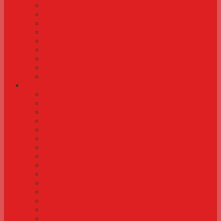
Rosakakadu
Rødvinget parakit
Munkeparakit
Gråpapegøje (grå jaco)
Kinesisk dværgvagtel
Diamantdue
Dværgpapegøje
Nymfeparakit
Undulat
Artikler
Legetøj og underholdning til fugle
Negleklipning
Næ næ næ næ næ det må man ikke
Redekasser og redemateriale
Aflivning af fugle
Transport og køb og salg af fugle
Håndopmadning af fugle
Frontgitter og tråd til bur og voliere
Din første fugl
Inderum til fugle
Tilskud af vitaminer og mineraler
Størrelse på bur og voliere
Før du bygger en voliere
Kønstest af fugle
Planter til bur og voliere