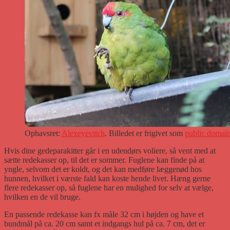
Ophavsret:
Alexeyevitch
. Billedet er frigivet som
public domai
Hvis dine gedeparakitter går i en udendørs voliere, så vent med at
sætte redekasser op, til det er sommer. Fuglene kan finde på at
yngle, selvom det er koldt, og det kan medføre læggenød hos
hunnen, hvilket i værste fald kan koste hende livet. Hæng gerne
flere redekasser op, så fuglene har en mulighed for selv at vælge,
hvilken en de vil bruge.
En passende redekasse kan fx måle 32 cm i højden og have et
bundmål på ca. 20 cm samt et indgangs hul på ca. 7 cm, det er