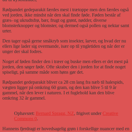
Rødpandet gedeparakit færdes mest i trætoppe men den færdes også
ved jorden, ikke mindst når den skal finde føde. Føden består af
græs- og ukrudtsfrø, bær, frugt og grønt, nødder, diverse
blomsterknopper og blomster, og dermed også pollen og nektar samt
urter.
Den tager også gerne småkryb som insekter, larver, og hvad der nu
ellers lige lader sig overmande, især op til yngletiden og når der er
unger der skal fodres.
Noget af føden finder den i træer og buske men ellers er det mest på
jorden, den søger føde. Ofte skraber den i jorden for at finde noget
spiseligt, på samme måde som høns gør det.
Rødpandet gedeparakit bliver ca 28 cm lang fra næb til halespids,
vægten ligger på omkring 60 gram, og den kan blive 5 til 9 år
gammel, når den lever i naturen. I et fuglehold kan den blive
omkring 32 år gammel.
Ophavsret:
Bernard Spragg. NZ
, frigivet under
Creative
Commons 0
.
Hannens fjerdragt er hovedsagelig grøn i forskellige nuancer med en