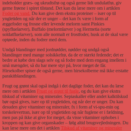
indeholder græs- og ukrudtsfrø og også gerne lidt undulatfrø, giv
gerne frøene i spiret tilstand. Det kan du læse mere om i artiklen
Foder og vand.
Du kan give dem ekstra proteiner – især op til
yngletiden og når der er unger – det kan fx være i form af
æggefoder og frosne eller levende melorm samt Pinkies
(spyfluelarver), Buffalo (melormlarver ) og Hermetia (sorte
soldatfluelarver), som alle normalt er frostfoder, husk at de skal være
optøede, inden du fodrer med dem.
Undgå blandinger med jordnødder, nødder og undgå også
blandinger med mange solsikkefrø, da de er stærkt fedende; det er
bedre at købe den slags selv og så fodre med dem engang imellem i
små mængder, så du har mere styr på, hvor meget de får.
Hirsekolber spiser de også gerne, men hirsekolberne må ikke erstatte
parakitblandingen.
Frugt og grønt skal også indgå i det daglige foder, det kan du læse
mere om i artiklen
Frugt og grønt til fugle
, og du kan give ekstra
tilskud af vitaminer og mineraler. Sepiaskaller eller andet kalktilskud
bør også gives, især op til yngletiden, og når der er unger. Du kan
desuden give vitaminer og mineraler, fx i form af vi-spu-min og
torskelevertran, især op til yngletiden og når fuglene er i fældning,
men pas på ikke at give for meget, da visse vitaminer ophobes i
kroppen og kan give organskader – følg altid brugsvejledningen. Du
kan læse mere om det i artiklen
Tilskud af vitaminer og mineraler