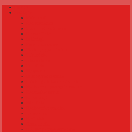
Forside
Småfugle
Malet astrild
Rød kronfinke
Spidshalet bæltefinke
Diamantfinke
Brillefugl
Perlehalsamadine
Violbuget granatastrild
Safranfinke
Jakarinifinke
Cubafinke
Ringastrild
Brunbrystet sivfinke
Indisk og afrikansk sølvnæb
Rødhovedet papegøjeamadine
Rødmasket astrild
Kanariefugl
Båndfinke
Rødhovedet amadine
Ceresastrild
Hættesisken
Granatastrild
Blågrøn papegøjeamadine