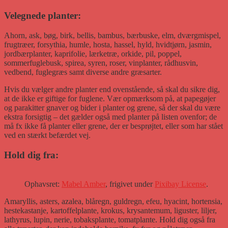
Velegnede planter:
Ahorn, ask, bøg, birk, bellis, bambus, bærbuske, elm, dværgmispel,
frugtræer, forsythia, humle, hosta, hassel, hyld, hvidtjørn, jasmin,
jordbærplanter, kaprifolie, lærketræ, orkide, pil, poppel,
sommerfuglebusk, spirea, syren, roser, vinplanter, rådhusvin,
vedbend, fuglegræs samt diverse andre græsarter.
Hvis du vælger andre planter end ovenstående, så skal du sikre dig,
at de ikke er giftige for fuglene. Vær opmærksom på, at papegøjer
og parakitter gnaver og bider i planter og grene, så der skal du være
ekstra forsigtig – det gælder også med planter på listen ovenfor; de
må fx ikke få planter eller grene, der er besprøjtet, eller som har stået
ved en stærkt befærdet vej.
Hold dig fra:
Ophavsret:
Mabel Amber
, frigivet under
Pixibay License
.
Amaryllis, asters, azalea, blåregn, guldregn, efeu, hyacint, hortensia,
hestekastanje, kartoffelplante, krokus, krysantemum, liguster, liljer,
lathyrus, lupin, nerie, tobaksplante, tomatplante. Hold dig også fra