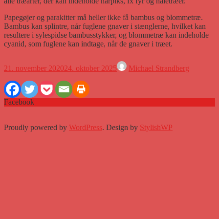
alle træarter, der kan indeholde harpiks, fx fyr og nåletræer.
Papegøjer og parakitter må heller ikke få bambus og blommetræ.
Bambus kan splintre, når fuglene gnaver i stænglerne, hvilket kan
resultere i sylespidse bambusstykker, og blommetræ kan indeholde
cyanid, som fuglene kan indtage, når de gnaver i træet.
21. november 2020
24. oktober 2025
Michael Strandberg
Facebook
Proudly powered by
WordPress
. Design by
StylishWP