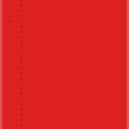
Diamantdue
Dværgpapegøje
Nymfeparakit
Undulat
Artikler
Legetøj og underholdning til fugle
Negleklipning
Næ næ næ næ næ det må man ikke
Redekasser og redemateriale
Aflivning af fugle
Transport og køb og salg af fugle
Håndopmadning af fugle
Frontgitter og tråd til bur og voliere
Din første fugl
Inderum til fugle
Tilskud af vitaminer og mineraler
Størrelse på bur og voliere
Før du bygger en voliere
Kønstest af fugle
Planter til bur og voliere
Frugt og grønt til fugle
Bundlag i bur og voliere
Siddegrene
Sådan gør du fuglen håndtam
Græsfrø og grønt fra naturen