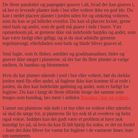
De fleste parakitter og papegøjer gnaver i alt, hvad der kan gnaves i,
så her er levende planter inde i bur eller voliere ikke en god ide. Du
kan i stedet placere planter i jorden uden for og omkring volieren,
som du kan se på billedet ovenfor. Du kan så placere kviste, grene
med bark og andet, som de godt må gnave i inde i buret. Vær
opmærksom på, at grenene ikke må indeholde harpiks og andet, som
kan være farligt eller giftigt, og at du skal udskifte grenene
regelmæssigt, efterhånden som bark og blade bliver gnavet af.
Små fugle, som fx finker, astrilder og gouldsamadiner, bider og
gnaver ikke meget i planterne, så der har du flere planter at vælge
mellem, fx bambus og blommetræ.
Hvis du har planter stående i jord i bur eller voliere, bør du dække
jorden med flis eller andet, så fuglene ikke kan komme til at rode i
jorden, da den kan indeholde gødning og andet, som er farligt for
fuglene. Du kan i langt de fleste tilfælde bruge det samme som
bruges som bundlag, læs mere i artiklen
Bundlag i bur og voliere
.
Uanset om planterne står inde i et bur eller en voliere eller udenfor,
så skal du sørge for, at planterne får lys nok til at overleve og helst
også vokse. Inddørs kan det godt være et problem at have nok
kunstigt lys på, så hvis du kan få lidt hjælp fra solen, er det en fordel
– bare det ikke bliver for varmt for fuglene i de varmeste timer, især
om sommeren.