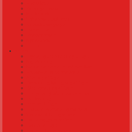
Rosakakadu
Rødvinget parakit
Munkeparakit
Gråpapegøje (grå jaco)
Kinesisk dværgvagtel
Diamantdue
Dværgpapegøje
Nymfeparakit
Undulat
Artikler
Legetøj og underholdning til fugle
Negleklipning
Næ næ næ næ næ det må man ikke
Redekasser og redemateriale
Aflivning af fugle
Transport og køb og salg af fugle
Håndopmadning af fugle
Frontgitter og tråd til bur og voliere
Din første fugl
Inderum til fugle
Tilskud af vitaminer og mineraler
Størrelse på bur og voliere
Før du bygger en voliere
Kønstest af fugle
Planter til bur og voliere