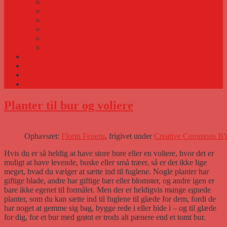
Gennemlysning af æg
Æg uden gevinst
Foder og vand
Fældning hos fugle
Derfor kan fugle flyve
Min fuglestue
Videoer med fugle
Blog
Køb og salg
Om Strandberg
Planter til bur og voliere
Ophavsret:
Florin Feneru
, frigivet under
Creative Commons BY
Hvis du er så heldig at have store bure eller en voliere, hvor det er
muligt at have levende, buske eller små træer, så er det ikke lige
meget, hvad du vælger at sætte ind til fuglene. Nogle planter har
giftige blade, andre har giftige bær eller blomster, og andre igen er
bare ikke egenet til formålet. Men der er heldigvis mange egnede
planter, som du kan sætte ind til fuglene til glæde for dem, fordi de
har noget at gemme sig bag, bygge rede i eller bide i – og til glæde
for dig, for et bur med grønt er trods alt pænere end et tomt bur.