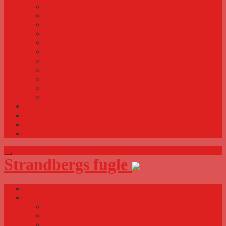
Frugt og grønt til fugle
Bundlag i bur og voliere
Siddegrene
Sådan gør du fuglen håndtam
Græsfrø og grønt fra naturen
Gennemlysning af æg
Æg uden gevinst
Foder og vand
Fældning hos fugle
Derfor kan fugle flyve
Min fuglestue
Videoer med fugle
Blog
Køb og salg
Om Strandberg
Strandbergs fugle
Forside
Småfugle
Malet astrild
Rød kronfinke
Spidshalet bæltefinke