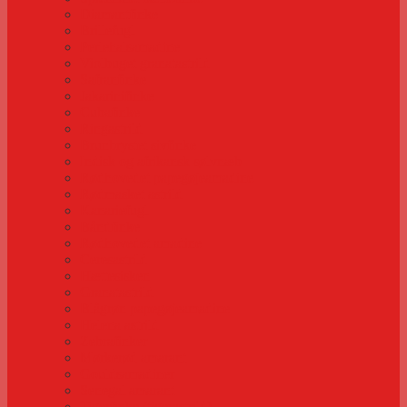
Diamantfinke
Brillefugl
Perlehalsamadine
Violbuget granatastrild
Safranfinke
Jakarinifinke
Cubafinke
Ringastrild
Brunbrystet sivfinke
Indisk og afrikansk sølvnæb
Rødhovedet papegøjeamadine
Rødmasket astrild
Kanariefugl
Båndfinke
Rødhovedet amadine
Ceresastrild
Hættesisken
Granatastrild
Blågrøn papegøjeamadine
Helena astrild
Zebrafinker
Mørkerød amarant
Gouldsamadiner
Senegal amarant
Tigerfinke (tigerastrild)