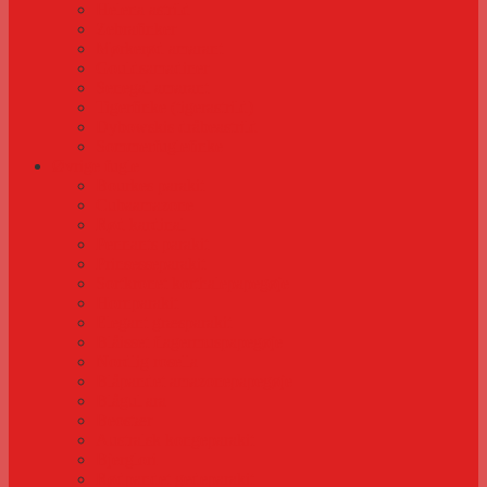
Helena astrild
Zebrafinker
Mørkerød amarant
Gouldsamadiner
Senegal amarant
Tigerfinke (tigerastrild)
Dybowskis dråbeastrild
Sommerfuglefinke
Øvrige fugle
Bourkes parakit
Cubaamazone
Rød kardinal
Pennants parakit
Prinsesseparakit
Sortkronet korthalepapegøje
Hornparakit
Elegant græsparakit
Blåisset flagermuspapegøje
Nordlig rosella
Blåpandet amazonepapegøje
Blågul ara
Beostær
Australsk kongeparakit
Bjerglori
Rødpandet gedeparakit